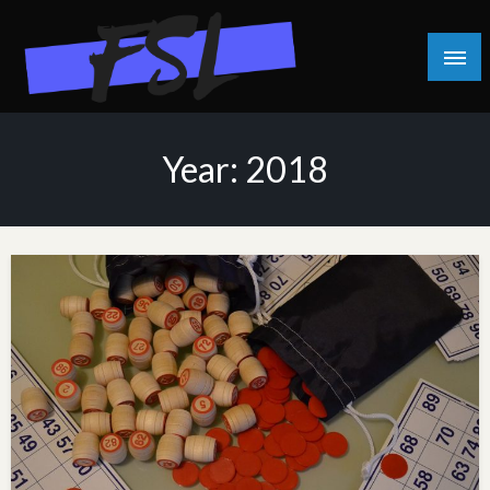
Skip
to
content
Year:
2018