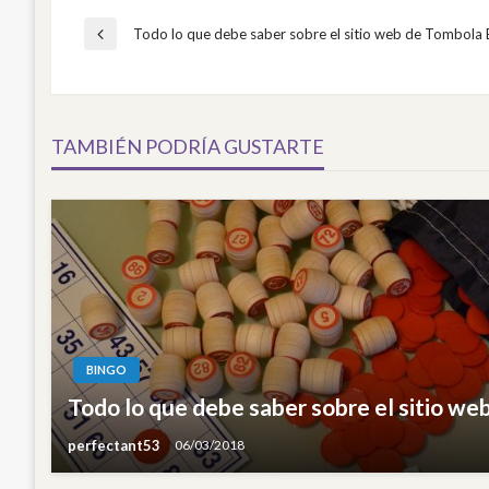
Post
Todo lo que debe saber sobre el sitio web de Tombola 
Previous
Post
navigation
TAMBIÉN PODRÍA GUSTARTE
BINGO
Todo lo que debe saber sobre el sitio w
perfectant53
06/03/2018