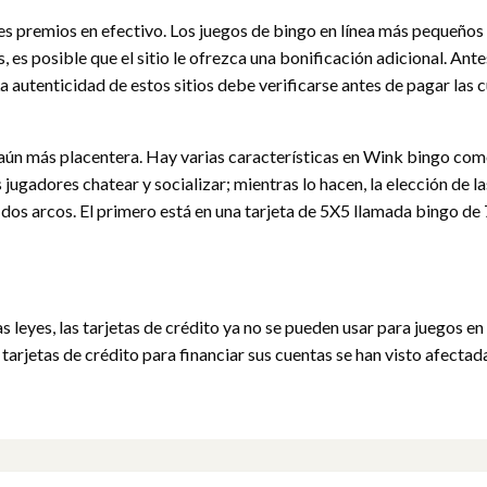
s premios en efectivo. Los juegos de bingo en línea más pequeños
 es posible que el sitio le ofrezca una bonificación adicional. Ant
 autenticidad de estos sitios debe verificarse antes de pagar la
aún más placentera. Hay varias características en Wink bingo como ‘a
 los jugadores chatear y socializar; mientras lo hacen, la elección 
e dos arcos. El primero está en una tarjeta de 5X5 llamada bingo de 
 leyes, las tarjetas de crédito ya no se pueden usar para juegos en
tarjetas de crédito para financiar sus cuentas se han visto afectad