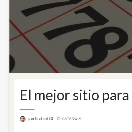
El mejor sitio para
Posted
perfectant53
06/03/2019
on