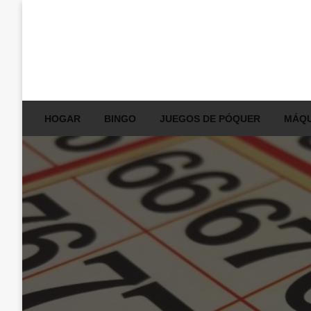
Skip
to
content
HOGAR
BINGO
JUEGOS DE PÓQUER
MÁQU