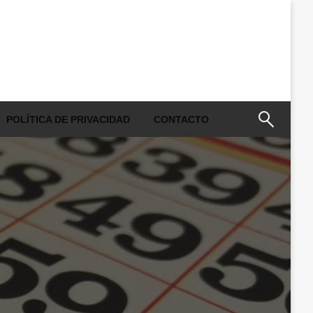
POLÍTICA DE PRIVACIDAD
CONTACTO